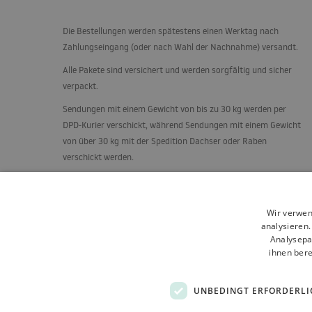
Die Bestellungen werden spätestens einen Werktag nach
Zahlungseingang (oder nach Wahl der Nachnahme) versandt.
Alle Pakete sind versichert und werden sorgfältig und sicher
verpackt.
Sendungen mit einem Gewicht von bis zu 30 kg werden per
DPD
-Kurier verschickt, während Sendungen mit einem Gewicht
von über 30 kg mit der Spedition Dachser oder Raben
verschickt werden.
Duschkabinen, Türen und andere Produkte, die einer
besonderen Pflege bedürfen, werden auf Paletten in aufrechter
Position auf einem speziell konstruierten Gestell versandt.
Wir verwen
analysieren
Analysepa
ihnen bere
UNBEDINGT ERFORDERLI
Allgemeine Geschäftsbedingungen
Über uns
Versand