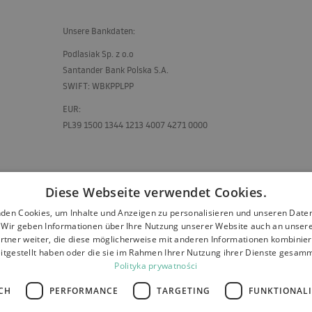
Unsere Bankdaten:
Podlasiak Sp. z o.o
Santander Bank Polska S.A.
SWIFT
:
WBKPPLPP
EUR
:
PL39 1500 1344 1213 4007 4271 0000
Diese Webseite verwendet Cookies.
den Cookies, um Inhalte und Anzeigen zu personalisieren und unseren Date
. Wir geben Informationen über Ihre Nutzung unserer Website auch an unser
rtner weiter, die diese möglicherweise mit anderen Informationen kombiniere
itgestellt haben oder die sie im Rahmen Ihrer Nutzung ihrer Dienste gesam
Polityka prywatności
CH
PERFORMANCE
TARGETING
FUNKTIONAL
Rückerstattung und Garantie
Zahlungen
Kontakt