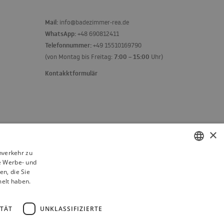
Mail:
info@badezimmer-rea.de
WhatsApp:
+48 690812411
Telefonnummer:
+49 15510169790
7:00 – 15:00
(von Montag bis Freitag:
Uhr)
Kontakktformulär
×
nverkehr zu
e Werbe- und
POLISH
n, die Sie
BULGARIAN
melt haben.
CZECH
ITÄT
UNKLASSIFIZIERTE
FRENCH