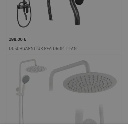
198.00
€
DUSCHGARNITUR REA DROP TITAN