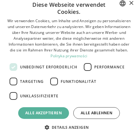
×
Diese Webseite verwendet
Cookies.
POLISH
Wir verwenden Cookies, um Inhalte und Anzeigen zu personalisieren
und unseren Datenverkehr zu analysieren. Wir geben Informationen
BULGARIAN
über Ihre Nutzung unserer Website auch an unsere Werbe- und
Analysepartner weiter, die diese möglicherweise mit anderen
CZECH
Informationen kombinieren, die Sie ihnen bereitgestellt haben oder
die sie im Rahmen Ihrer Nutzung ihrer Dienste gesammelt haben.
FRENCH
224.00
€
Polityka prywatności
SPANISH
DUSCHSET OHNE AUSLAUF MIT THERMOSTAT REA
UNBEDINGT ERFORDERLICH
PERFORMANCE
LUNGO WHITE
ITALIAN
TARGETING
FUNKTIONALITÄT
LITHUANIAN
GERMAN
UNKLASSIFIZIERTE
ROMANIAN
ALLE AKZEPTIEREN
ALLE ABLEHNEN
SLOVAK
HUNGARIAN
DETAILS ANZEIGEN
ENGLISH