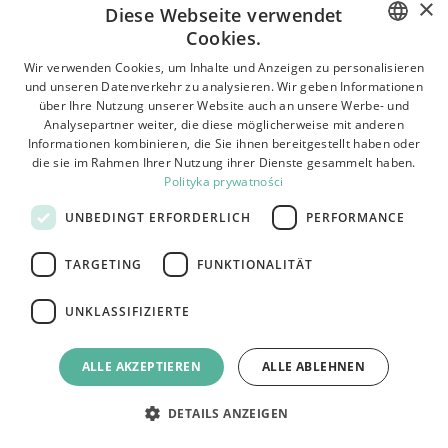
127.00
€
×
Diese Webseite verwendet
KRISTALL-PENDELLEUCHTE SWE080-CP 50CM GOLD
Cookies.
POLISH
Wir verwenden Cookies, um Inhalte und Anzeigen zu personalisieren
und unseren Datenverkehr zu analysieren. Wir geben Informationen
BULGARIAN
über Ihre Nutzung unserer Website auch an unsere Werbe- und
Analysepartner weiter, die diese möglicherweise mit anderen
CZECH
Informationen kombinieren, die Sie ihnen bereitgestellt haben oder
die sie im Rahmen Ihrer Nutzung ihrer Dienste gesammelt haben.
FRENCH
Polityka prywatności
SPANISH
UNBEDINGT ERFORDERLICH
PERFORMANCE
ITALIAN
TARGETING
FUNKTIONALITÄT
LITHUANIAN
GERMAN
UNKLASSIFIZIERTE
ROMANIAN
ALLE AKZEPTIEREN
ALLE ABLEHNEN
SLOVAK
HUNGARIAN
DETAILS ANZEIGEN
ENGLISH