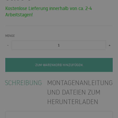
Kostenlose Lieferung innerhalb von ca. 2-4
Arbeitstagen!
MENGE
-
+
ZUM WARENKORB HINZUFÜGEN
BESCHREIBUNG
MONTAGENANLEITUNGE
UND DATEIEN ZUM
HERUNTERLADEN