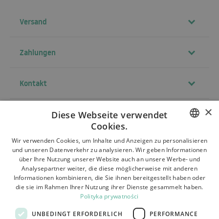
Versand
Zahlungen
Kontakt
×
Diese Webseite verwendet
Allgemeine Geschäftsbedingungen
Cookies.
Über uns
POLISH
Wir verwenden Cookies, um Inhalte und Anzeigen zu personalisieren
und unseren Datenverkehr zu analysieren. Wir geben Informationen
Versand
BULGARIAN
über Ihre Nutzung unserer Website auch an unsere Werbe- und
Analysepartner weiter, die diese möglicherweise mit anderen
CZECH
Rückerstattung und Garantie
Informationen kombinieren, die Sie ihnen bereitgestellt haben oder
die sie im Rahmen Ihrer Nutzung ihrer Dienste gesammelt haben.
FRENCH
Zahlungen
Polityka prywatności
SPANISH
Kontakt
UNBEDINGT ERFORDERLICH
PERFORMANCE