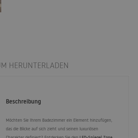
UM HERUNTERLADEN
Beschreibung
Möchten Sie Ihrem Badezimmer ein Element hinzufügen,
das die Blicke auf sich zieht und seinen luxuriösen
LED
-Spiegel Zone
Charakter definiert? Entdecken Sie den