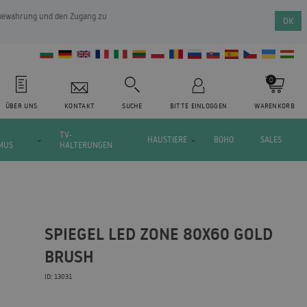
ufbewahrung und den Zugang zu
OK
0
ÜBER UNS
KONTAKT
SUCHE
BITTE EINLOGGEN
WARENKORB
TV-
HAUSTIERE
BOHO
SALES
MUS
HALTERUNGEN
SPIEGEL LED ZONE 80X60 GOLD
BRUSH
ID: 13031