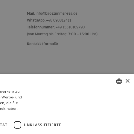
Mail:
info@badezimmer-rea.de
WhatsApp:
+48 690812411
Telefonnummer:
+49 15510169790
7:00 – 15:00
(von Montag bis Freitag:
Uhr)
Kontakktformulär
×
nverkehr zu
e Werbe- und
POLISH
n, die Sie
BULGARIAN
melt haben.
CZECH
ITÄT
UNKLASSIFIZIERTE
FRENCH