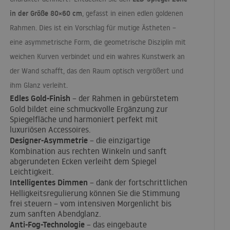
in der Größe 80×60 cm
, gefasst in einen edlen goldenen
Rahmen. Dies ist ein Vorschlag für mutige Ästheten –
eine asymmetrische Form, die geometrische Disziplin mit
weichen Kurven verbindet und ein wahres Kunstwerk an
der Wand schafft, das den Raum optisch vergrößert und
ihm Glanz verleiht.
Edles Gold-Finish
– der Rahmen in gebürstetem
Gold bildet eine schmuckvolle Ergänzung zur
Spiegelfläche und harmoniert perfekt mit
luxuriösen Accessoires.
Designer-Asymmetrie
– die einzigartige
Kombination aus rechten Winkeln und sanft
abgerundeten Ecken verleiht dem Spiegel
Leichtigkeit.
Intelligentes Dimmen
– dank der fortschrittlichen
Helligkeitsregulierung können Sie die Stimmung
frei steuern – vom intensiven Morgenlicht bis
zum sanften Abendglanz.
Anti-Fog-Technologie
– das eingebaute