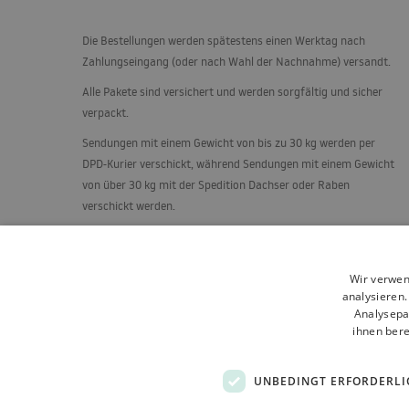
Die Bestellungen werden spätestens einen Werktag nach
Zahlungseingang (oder nach Wahl der Nachnahme) versandt.
Alle Pakete sind versichert und werden sorgfältig und sicher
verpackt.
Sendungen mit einem Gewicht von bis zu 30 kg werden per
DPD
-Kurier verschickt, während Sendungen mit einem Gewicht
von über 30 kg mit der Spedition Dachser oder Raben
verschickt werden.
Duschkabinen, Türen und andere Produkte, die einer
besonderen Pflege bedürfen, werden auf Paletten in aufrechter
Position auf einem speziell konstruierten Gestell versandt.
Wir verwen
analysieren
Analysepa
ihnen bere
UNBEDINGT ERFORDERLI
Allgemeine Geschäftsbedingungen
Über uns
Versand