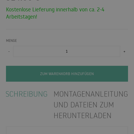
Kostenlose Lieferung innerhalb von ca. 2-4
Arbeitstagen!
MENGE
-
+
ZUM WARENKORB HINZUFÜGEN
BESCHREIBUNG
MONTAGENANLEITUNGE
UND DATEIEN ZUM
HERUNTERLADEN