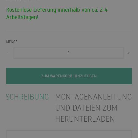
Kostenlose Lieferung innerhalb von ca. 2-4
Arbeitstagen!
MENGE
-
+
ZUM WARENKORB HINZUFÜGEN
BESCHREIBUNG
MONTAGENANLEITUNGE
UND DATEIEN ZUM
HERUNTERLADEN